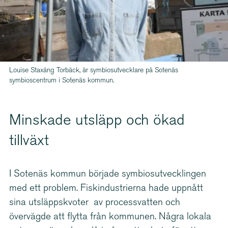
Louise Staxäng Torbäck, är symbiosutvecklare på Sotenäs
symbioscentrum i Sotenäs kommun.
Minskade utsläpp och ökad
tillväxt
I Sotenäs kommun började symbi­os­ut­veck­lingen
med ett problem. Fiskin­du­strierna hade uppnått
sina utsläppskvoter av processvatten och
övervägde att flytta från kommunen. Några lokala