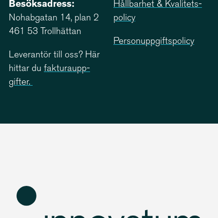
Besöksadress:
Hållbarhet & Kvali­tets­
Nohabgatan 14, plan 2
policy
461 53 Trollhättan
Person­upp­giftspolicy
Leverantör till oss? Här
hittar du
faktu­ra­upp­
gifter.