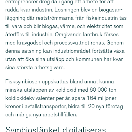
entreprenörer drog då i gång ett arbete för att
rädda kvar industrin. Lösningen blev en biogas­an­
läggning där restström­marna från fiske­in­du­strin tas
till vara och blir biogas, värme, och elektricitet som
återförs till industrin. Omgivande lantbruk förses
med kravgödsel och process­vattnet renas. Genom
denna satsning kan industri­om­rådet fortsätta växa
utan att öka sina utsläpp och kommunen har kvar
sina största arbetsgivare.
Fisksymbiosen uppskattas bland annat kunna
minska utsläppen av koldioxid med 60 000 ton
koldi­ox­i­de­kvi­va­lenter per år, spara 164 miljoner
kronor i avfall­s­trans­porter, bidra till 20 nya företag
och många nya arbets­till­fällen.
Symbiostänket digitaliseras