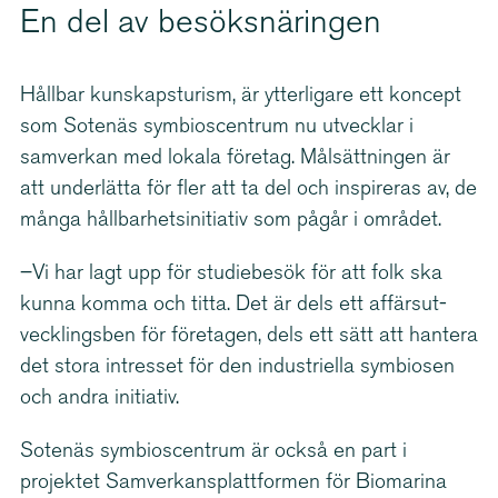
En del av besöksnä­ringen
Hållbar kunskaps­turism, är ytterligare ett koncept
som Sotenäs symbi­os­centrum nu utvecklar i
samverkan med lokala företag. Målsättningen är
att underlätta för fler att ta del och inspireras av, de
många hållbar­hets­i­ni­tiativ som pågår i området.
–Vi har lagt upp för studiebesök för att folk ska
kunna komma och titta. Det är dels ett affärs­ut­
veck­lingsben för företagen, dels ett sätt att hantera
det stora intresset för den industriella symbiosen
och andra initiativ.
Sotenäs symbi­os­centrum är också en part i
projektet Samver­kans­platt­formen för Biomarina