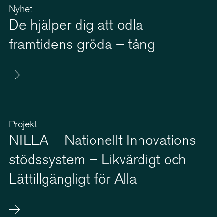
Nyhet
De hjälper dig att odla
framtidens gröda – tång
Projekt
NILLA – Nationellt Innova­tions­
stöds­system – Likvärdigt och
Lättill­gängligt för Alla