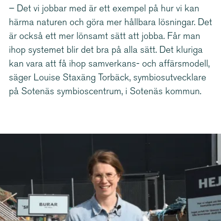
– Det vi jobbar med är ett exempel på hur vi kan
härma naturen och göra mer hållbara lösningar. Det
är också ett mer lönsamt sätt att jobba. Får man
ihop systemet blir det bra på alla sätt. Det kluriga
kan vara att få ihop samverkans- och affärsmodell,
säger Louise Staxäng Torbäck, symbi­os­ut­vecklare
på Sotenäs symbi­os­centrum, i Sotenäs kommun.