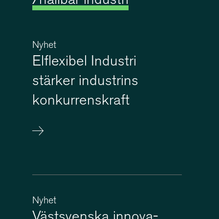
/hållbar industri
Nyhet
Elflexibel Industri
stärker industrins
konkur­rens­kraft
Nyhet
Västsvenska innova­