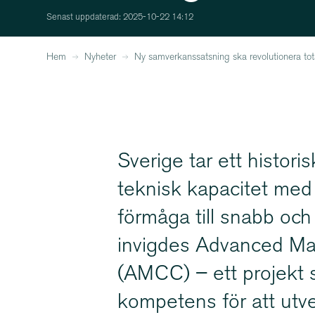
Senast uppdaterad: 2025-10-22 14:12
Hem
Nyheter
Ny samverkanssatsning ska revolutionera total
Sverige tar ett histori
teknisk kapacitet med s
förmåga till snabb och s
invigdes Advanced Ma
(AMCC) – ett projekt s
kompetens för att utv