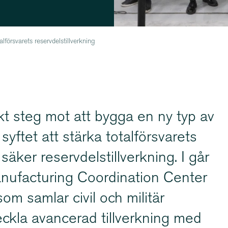
försvarets reservdelstillverkning
skt steg mot att bygga en ny typ av
yftet att stärka total­för­svarets
äker reserv­dels­till­verkning. I går
nufacturing Coordination Center
om samlar civil och militär
eckla avancerad tillverkning med