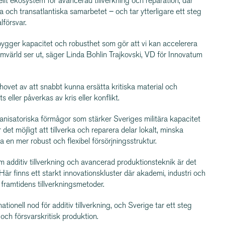
lt ekosystem för avancerad tillverkning och reparation, där
a och trans­at­lan­tiska samarbetet – och tar ytterligare ett steg
lförsvar.
bygger kapacitet och robusthet som gör att vi kan accelerera
mvärld ser ut, säger Linda Bohlin Trajkovski, VD för Innovatum
hovet av att snabbt kunna ersätta kritiska material och
eller påverkas av kris eller konflikt.
sa­to­riska förmågor som stärker Sveriges militära kapacitet
 det möjligt att tillverka och reparera delar lokalt, minska
en mer robust och flexibel försörj­nings­struktur.
 additiv tillverkning och avancerad produk­tions­teknik är det
 Här finns ett starkt innova­tions­kluster där akademi, industri och
ramtidens tillverk­nings­me­toder.
onell nod för additiv tillverkning, och Sverige tar ett steg
och försvars­kritisk produktion.