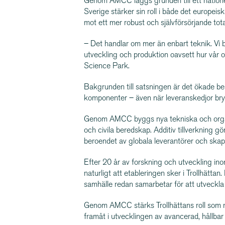
Genom AMCC läggs grunden till ett nationel
Sverige stärker sin roll i både det europeisk
mot ett mer robust och själv­för­sör­jande tota
– Det handlar om mer än enbart teknik. Vi 
utveckling och produktion oavsett hur vår o
Science Park.
Bakgrunden till satsningen är det ökade be
komponenter – även när leveranskedjor bryts 
Genom AMCC byggs nya tekniska och organi­
och civila beredskap. Additiv tillverkning gör
beroendet av globala leverantörer och skapa 
Efter 20 år av forskning och utveckling inom
naturligt att etableringen sker i Trollhättan.
samhälle redan samarbetar för att utveckla f
Genom AMCC stärks Trollhättans roll som nati
framåt i utvecklingen av avancerad, hållbar 