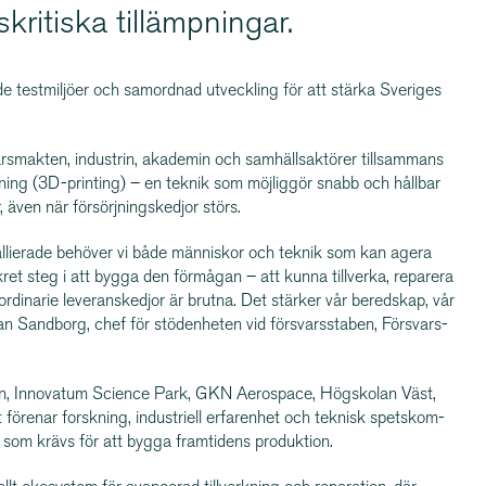
­kri­tiska tillämpningar.
e testmiljöer och samordnad utveckling för att stärka Sveriges
s­makten, industrin, akademin och samhälls­ak­törer tillsammans
kning (3D-printing) – en teknik som möjliggör snabb och hållbar
ven när försörj­nings­kedjor störs.
allierade behöver vi både människor och teknik som kan agera
et steg i att bygga den förmågan – att kunna tillverka, reparera
rdinarie leveranskedjor är brutna. Det stärker vår beredskap, vår
fan Sandborg, chef för stödenheten vid försvars­staben, Försvars­
, Innovatum Science Park, GKN Aerospace, Högskolan Väst,
förenar forskning, industriell erfarenhet och teknisk spets­kom­
 som krävs för att bygga framtidens produktion.