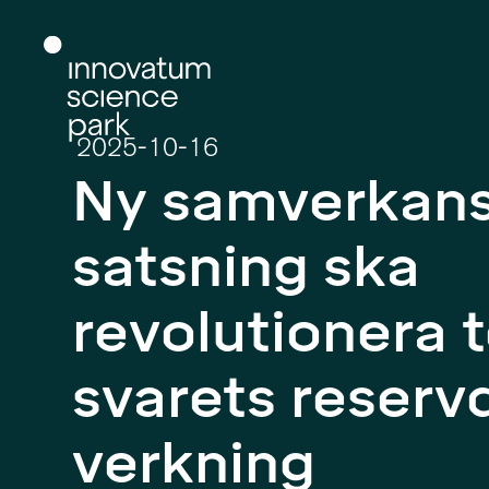
2025-10-16
Ny samver­kan
satsning ska
revolutionera t
svarets reserv­de
verkning