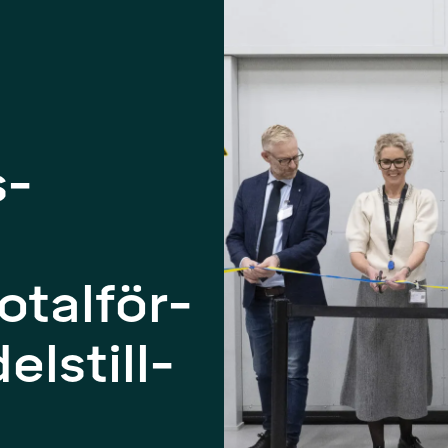
s­
otal­för­
ls­till­