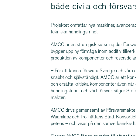
både civila och försvars
Projektet omfattar nya maskiner, avancerad
tekniska handlings­frihet.
AMCC är en strategisk satsning där Försvar
bygger upp ny förmåga inom additiv tillver
produktion av komponenter och reservdelar, ä
– För att kunna försvara Sverige och våra 
snabbt och självständigt. AMCC är ett konkr
och ersätta kritiska komponenter även när o
handlings­frihet och vårt försvar, säger Ste
makten.
AMCC drivs gemensamt av Försvars­makten
Waamlabz och Trollhättans Stad. Konsortiet 
petens – och visar på den samver­kans­kraft