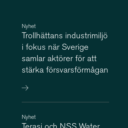
Nyhet
Trollhättans industrimiljö
i fokus när Sverige
samlar aktörer för att
stärka försvars­för­mågan
Nyhet
Terasi och NSS Water