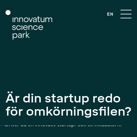
EN
Är din startup redo
för omkör­nings­filen?