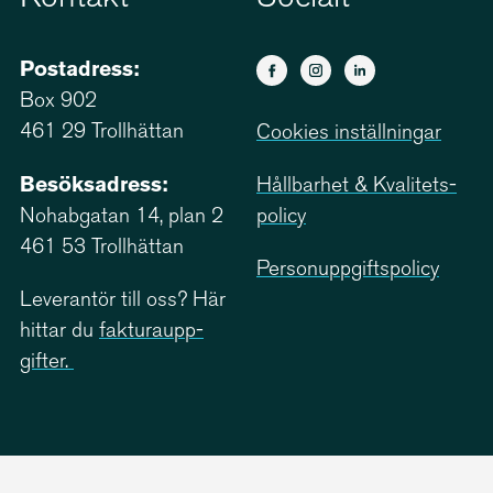
Postadress:
Box 902
461 29 Trollhättan
Cookies inställningar
Besöksadress:
Hållbarhet & Kvali­tets­
Nohabgatan 14, plan 2
policy
461 53 Trollhättan
Person­upp­giftspolicy
Leverantör till oss? Här
hittar du
faktu­ra­upp­
gifter.