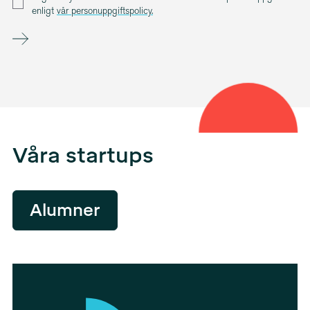
enligt
vår person­upp­giftspolicy.
Våra startups
Alumner