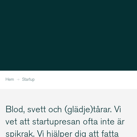
Hem
Startup
Blod, svett och (glädje)tårar. Vi
vet att startupresan ofta inte är
spikrak. Vi hjälper dig att fatta