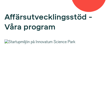
Affärs­ut­veck­lingsstöd -
Våra program