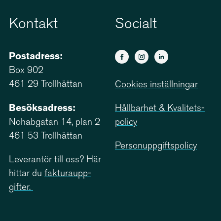
Kontakt
Socialt
Postadress:
Box 902
461 29 Trollhättan
Cookies inställningar
Besöksadress:
Hållbarhet & Kvali­tets­
Nohabgatan 14, plan 2
policy
461 53 Trollhättan
Person­upp­giftspolicy
Leverantör till oss? Här
hittar du
faktu­ra­upp­
gifter.