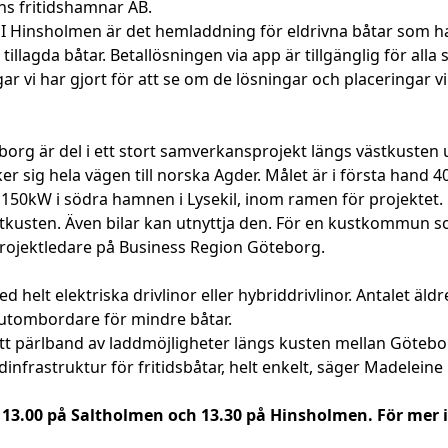
s fritidshamnar AB.
 I Hinsholmen är det hemladdning för eldrivna båtar som har
tillagda båtar. Betallösningen via app är tillgänglig för alla
ar vi har gjort för att se om de lösningar och placeringar vi 
eborg är del i ett stort samverkansprojekt längs västkusten
ker sig hela vägen till norska Agder. Målet är i första hand
150kW i södra hamnen i Lysekil, inom ramen för projektet.
tkusten. Även bilar kan utnyttja den. För en kustkommun som
 projektledare på Business Region Göteborg.
d helt elektriska drivlinor eller hybriddrivlinor. Antalet äl
utombordare för mindre båtar.
ill ett pärlband av laddmöjligheter längs kusten mellan Göte
nfrastruktur för fritidsbåtar, helt enkelt, säger Madeleine L
. 13.00 på Saltholmen och 13.30 på Hinsholmen. För mer