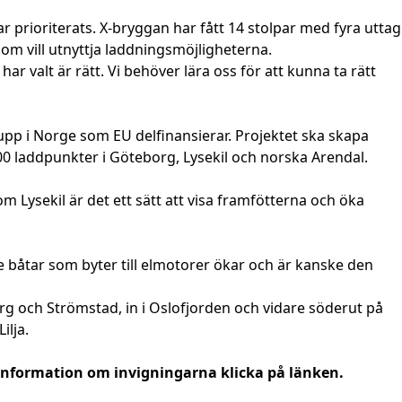
 prioriterats. X-bryggan har fått 14 stolpar med fyra uttag
 som vill utnyttja laddningsmöjligheterna.
har valt är rätt. Vi behöver lära oss för att kunna ta rätt
 upp i Norge som EU delfinansierar. Projektet ska skapa
 400 laddpunkter i Göteborg, Lysekil och norska Arendal.
 Lysekil är det ett sätt att visa framfötterna och öka
dre båtar som byter till elmotorer ökar och är kanske den
borg och Strömstad, in i Oslofjorden och vidare söderut på
ilja.
 information om invigningarna klicka på länken.