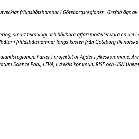
 utvecklar fritidsbåtshamnar i Göteborgsregionen. Grefab ägs 
ring, smart teknologi och hållbara affärsmodeller vara en del i 
elbåtar i fritidsbåtshamnar längs kusten från Göteborg till norska
talandsregionen. Parter i projektet är Agder Fylkeskommune, A
tum Science Park, LEVA, Lysekils kommun, RISE och USN Univers