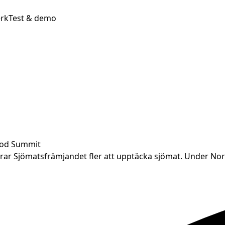
rk
Test & demo
ood Summit
erar Sjömatsfrämjandet fler att upptäcka sjömat. Under No