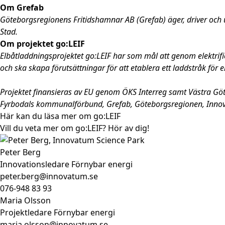
Om Grefab
Göteborgsregionens Fritidshamnar AB (Grefab) äger, driver och
Stad.
Om projektet go:LEIF
Elbåtladdningsprojektet go:LEIF har som mål att genom elektrifie
och ska skapa förutsättningar för att etablera ett laddstråk för 
Projektet finansieras av EU genom ÖKS Interreg samt Västra Gö
Fyrbodals kommunalförbund, Grefab, Göteborgsregionen, Innova
Här kan du läsa mer om go:LEIF
Vill du veta mer om go:LEIF? Hör av dig!
Peter Berg
Innovationsledare Förnybar energi
peter.berg@innovatum.se
076-948 83 93
Maria Olsson
Projektledare Förnybar energi
maria.olsson@innovatum.se