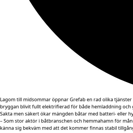
Lagom till midsommar öppnar Grefab en rad olika tjänster f
bryggan blivit fullt elektrifierad för både hemladdning och
Sakta men säkert ökar mängden båtar med batteri- eller hybr
– Som stor aktör i båtbranschen och hemmahamn för många båt
känna sig bekväm med att det kommer finnas stabil tillgång t