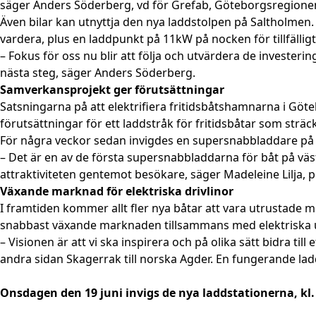
säger Anders Söderberg, vd för Grefab, Göteborgsregionen
Även bilar kan utnyttja den nya laddstolpen på Saltholmen.
vardera, plus en laddpunkt på 11kW på nocken för tillfälligt 
– Fokus för oss nu blir att följa och utvärdera de investering
nästa steg, säger Anders Söderberg.
Samverkansprojekt ger förutsättningar
Satsningarna på att elektrifiera fritidsbåtshamnarna i Göt
förutsättningar för ett laddstråk för fritidsbåtar som sträc
För några veckor sedan invigdes en supersnabbladdare på 
– Det är en av de första supersnabbladdarna för båt på väs
attraktiviteten gentemot besökare, säger Madeleine Lilja,
Växande marknad för elektriska drivlinor
I framtiden kommer allt fler nya båtar att vara utrustade me
snabbast växande marknaden tillsammans med elektriska 
– Visionen är att vi ska inspirera och på olika sätt bidra t
andra sidan Skagerrak till norska Agder. En fungerande laddi
Onsdagen den 19 juni invigs de nya laddstationerna, kl