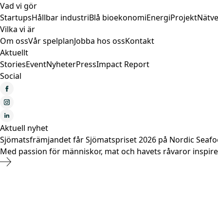
Vad vi gör
Startups
Hållbar industri
Blå bioekonomi
Energi
Projekt
Nätve
Vilka vi är
Om oss
Vår spelplan
Jobba hos oss
Kontakt
Aktuellt
Stories
Event
Nyheter
Press
Impact Report
Social
Aktuell nyhet
Sjömatsfrämjandet får Sjömatspriset 2026 på Nordic Seaf
Med passion för människor, mat och havets råvaror inspir