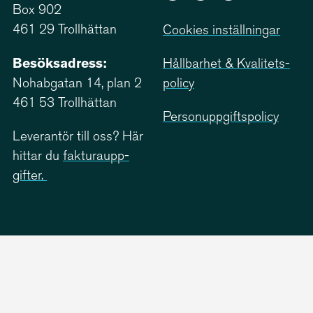
Box 902
461 29 Trollhättan
Cookies inställningar
Besöksadress:
Hållbarhet & Kvali­tets­
Nohabgatan 14, plan 2
policy
461 53 Trollhättan
Person­upp­giftspolicy
Leverantör till oss? Här
hittar du
faktu­ra­upp­
gifter.