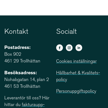
Kontakt
Socialt
Postadress:
Box 902
461 29 Trollhättan
Cookies inställningar
Besöksadress:
Hållbarhet & Kvali­tets­
Nohabgatan 14, plan 2
policy
461 53 Trollhättan
Person­upp­giftspolicy
Leverantör till oss? Här
hittar du
faktu­ra­upp­