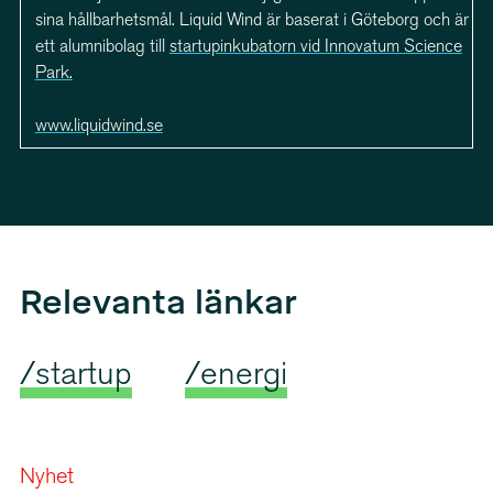
sina hållbarhetsmål. Liquid Wind är baserat i Göteborg och är
ett alumnibolag till
startupinkubatorn vid Innovatum Science
Park.
www.liquidwind.se
Relevanta länkar
/startup
/energi
Nyhet