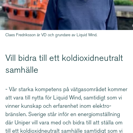
Claes Fredriksson är VD och grundare av Liquid Wind.
Vill bidra till ett koldi­ox­id­ne­utralt
samhälle
- Vår starka kompetens på vätgasområdet kommer
att vara till nytta för Liquid Wind, samtidigt som vi
vinner kunskap och erfarenhet inom elektro­
bränslen. Sverige står inför en energi­om­ställning
där Uniper vill vara med och bidra till att ställa om
till ett koldi­ox­id­ne­utralt samhälle samtidigt som vi