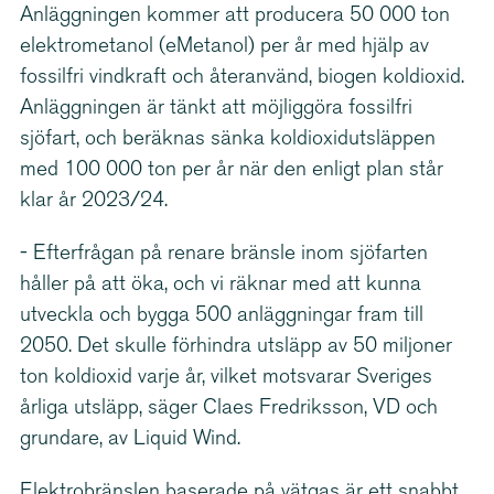
Anläggningen kommer att producera 50 000 ton
elektrome­tanol (eMetanol) per år med hjälp av
fossilfri vindkraft och återanvänd, biogen koldioxid.
Anläggningen är tänkt att möjliggöra fossilfri
sjöfart, och beräknas sänka koldi­ox­id­ut­släppen
med 100 000 ton per år när den enligt plan står
klar år 2023/24.
- Efterfrågan på renare bränsle inom sjöfarten
håller på att öka, och vi räknar med att kunna
utveckla och bygga 500 anläggningar fram till
2050. Det skulle förhindra utsläpp av 50 miljoner
ton koldioxid varje år, vilket motsvarar Sveriges
årliga utsläpp, säger Claes Fredriksson, VD och
grundare, av Liquid Wind.
Elektro­bränslen baserade på vätgas är ett snabbt