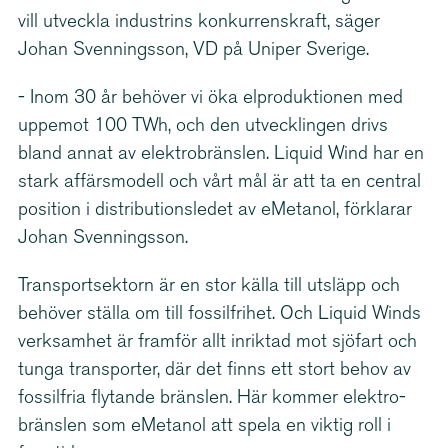
vill utveckla industrins konkur­rens­kraft, säger
Johan Svenningsson, VD på Uniper Sverige.
- Inom 30 år behöver vi öka elpro­duk­tionen med
uppemot 100 TWh, och den utvecklingen drivs
bland annat av elektro­bränslen. Liquid Wind har en
stark affärsmodell och vårt mål är att ta en central
position i distri­bu­tions­ledet av eMetanol, förklarar
Johan Svenningsson.
Trans­port­sektorn är en stor källa till utsläpp och
behöver ställa om till fossilfrihet. Och Liquid Winds
verksamhet är framför allt inriktad mot sjöfart och
tunga transporter, där det finns ett stort behov av
fossilfria flytande bränslen. Här kommer elektro­
bränslen som eMetanol att spela en viktig roll i