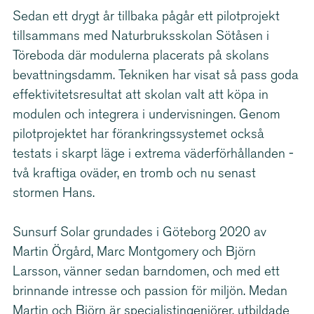
Sedan ett drygt år tillbaka pågår ett pilotprojekt
tillsammans med Natur­bruks­skolan Sötåsen i
Töreboda där modulerna placerats på skolans
bevatt­ningsdamm. Tekniken har visat så pass goda
effek­ti­vi­tets­re­sultat att skolan valt att köpa in
modulen och integrera i under­vis­ningen. Genom
pilot­pro­jektet har förank­rings­sy­stemet också
testats i skarpt läge i extrema väder­för­hål­landen -
två kraftiga oväder, en tromb och nu senast
stormen Hans.
Sunsurf Solar grundades i Göteborg 2020 av
Martin Örgård, Marc Montgomery och Björn
Larsson, vänner sedan barndomen, och med ett
brinnande intresse och passion för miljön. Medan
Martin och Björn är speci­a­lis­tin­gen­jörer, utbildade