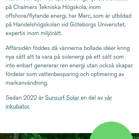
på Chalmers Tekniska Högskola, inom
offshore/flytande energi, har Marc, som är utbildad
på Handels­hög­skolan vid Göteborgs Universitet,
expertis inom miljörätt.
Affärsidén föddes då vännerna bollade idéer kring
nya sätt att ta vara på solenergi på ett sätt som
inte enbart genererar ren energi utan också skapar
fördelar som vatten­be­sparing och optimering av
markan­vändning.
Sedan 2022 är
Sunsurf Solar
en del av
vår
inkubator.