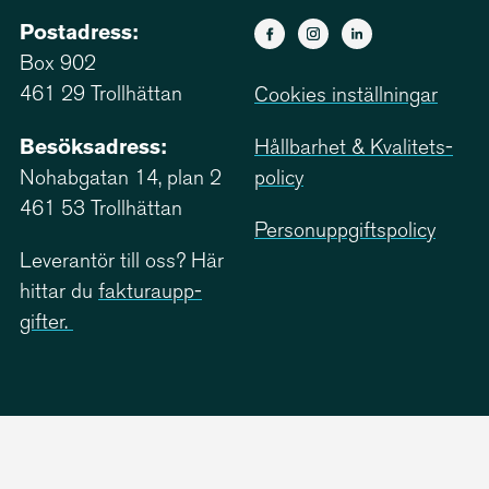
Postadress:
Box 902
461 29 Trollhättan
Cookies inställningar
Besöksadress:
Hållbarhet & Kvali­tets­
Nohabgatan 14, plan 2
policy
461 53 Trollhättan
Person­upp­giftspolicy
Leverantör till oss? Här
hittar du
faktu­ra­upp­
gifter.