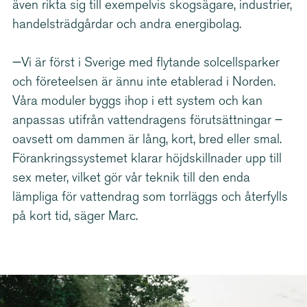
även rikta sig till exempelvis skogsägare, industrier,
handels­träd­gårdar och andra energibolag.
—Vi är först i Sverige med flytande solcell­sparker
och företeelsen är ännu inte etablerad i Norden.
Våra moduler byggs ihop i ett system och kan
anpassas utifrån vattendragens förut­sätt­ningar –
oavsett om dammen är lång, kort, bred eller smal.
Förank­rings­sy­stemet klarar höjdskill­nader upp till
sex meter, vilket gör vår teknik till den enda
lämpliga för vattendrag som torrläggs och återfylls
på kort tid, säger Marc.