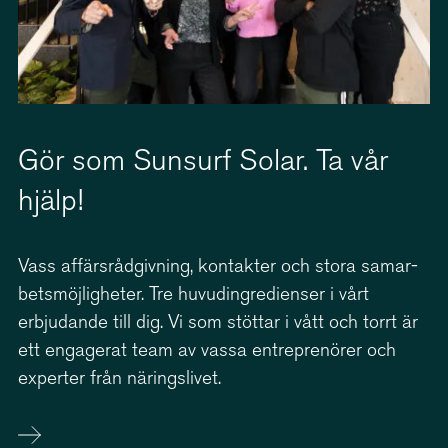
Gör som Sunsurf Solar. Ta vår
hjälp!
Vass affärs­råd­givning, kontakter och stora samar­
bets­möj­lig­heter. Tre huvud­ingre­di­enser i vårt
erbjudande till dig. Vi som stöttar i vått och torrt är
ett engagerat team av vassa entreprenörer och
experter från näringslivet.