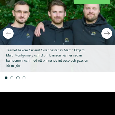
lar består av Martin Örgård,
Teamet på Sunsurf Solar
örn Larsson, vänner sedan
Martin Norling, VD Gen
brinnande intresse och passion
Nyberg, VD på Kungälvs 
plats i styrelsen.