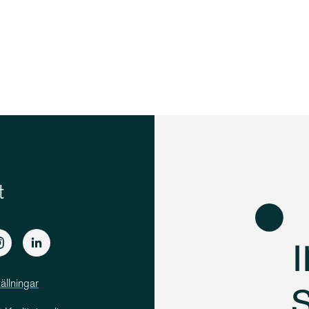
t
ällningar