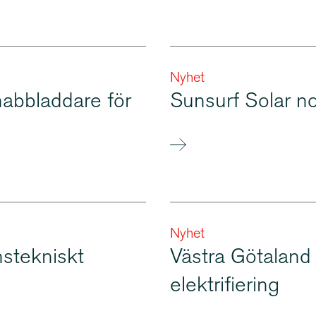
Nyhet
nabbladdare för
Sunsurf Solar no
Nyhet
s­tek­niskt
Västra Götaland 
elekt­ri­fi­ering