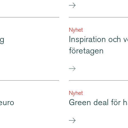
Nyhet
ng
Inspiration och v
företagen
Nyhet
euro
Green deal för h