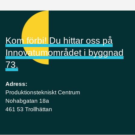
Kom förbi! Du hittar oss på
Innovatumområdet i byggnad
73.
Adress:
Produktionstekniskt Centrum
Nohabgatan 18a
461 53 Trollhättan