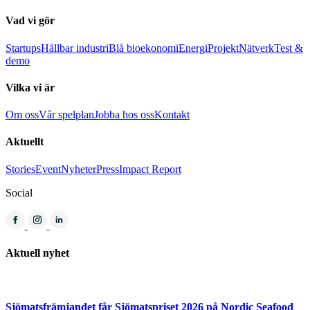
Vad vi gör
Startups
Hållbar industri
Blå bioekonomi
Energi
Projekt
Nätverk
Test &
demo
Vilka vi är
Om oss
Vår spelplan
Jobba hos oss
Kontakt
Aktuellt
Stories
Event
Nyheter
Press
Impact Report
Social
Aktuell nyhet
Sjömatsfrämjandet får Sjömatspriset 2026 på Nordic Seafood