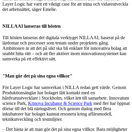
Layer Logic har varit ett viktigt case för att träna och vidareutveckla
det arbetssättet, säger Emelie.
NILLAAI lanseras till hösten
Till hösten lanseras det digitala verktyget NILLAAI, baserat på de
lärdomar och processer som testats under projektets gång.
Ambitionen är att det på sikt ska bli enklare för innovativa bolag att
snabbt hitta rätt – och att fler aktörer inom innovationssystemet kan
samverka på ett effektivt sätt.
"Man gör det på sina egna villkor"
För Layer Logic har samverkan i NILLA redan gett värde. Genom
Produktionsänglar har bolaget fått kontakt med en
hårdvaruutvecklare i Stockholm, vilket lett till samarbete. Innovatum
science Park,
Krinova Incubator & Science Park
med fler har öppnat
dörrar till det blå näringslivet. Och genom dialog med flera
inkubatorer har bolaget kunnat resonera kring affärsmodell,
teknikutveckling och testmiljöer.
– Det bästa är att man gör det på sina egna villkor. Bara möjligheter