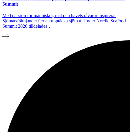
Summit
Med passion för människor, mat och havets råvaror inspirerar
Sjömatsfrämjandet fler att upptäcka sjömat. Under Nordic Seafood
Summit 2026 tilldelades…