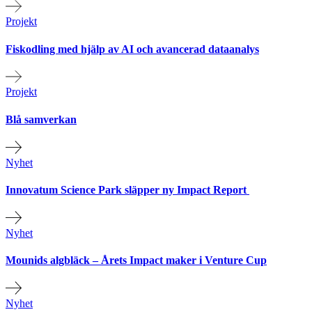
Projekt
Fiskodling med hjälp av AI och avancerad dataanalys
Projekt
Blå samverkan
Nyhet
Innovatum Science Park släpper ny Impact Report
Nyhet
Mounids algbläck – Årets Impact maker i Venture Cup
Nyhet