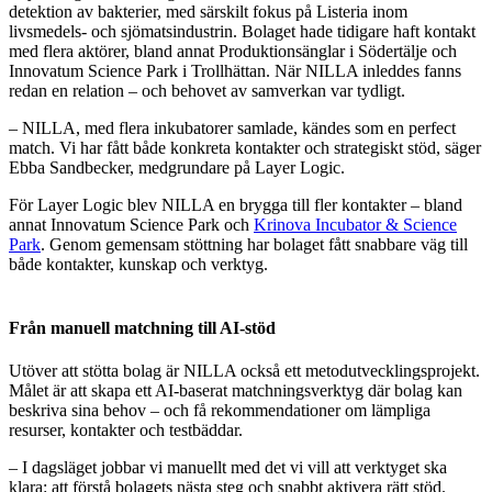
detektion av bakterier, med särskilt fokus på Listeria inom
livsmedels- och sjömatsindustrin. Bolaget hade tidigare haft kontakt
med flera aktörer, bland annat Produktionsänglar i Södertälje och
Innovatum Science Park i Trollhättan. När NILLA inleddes fanns
redan en relation – och behovet av samverkan var tydligt.
– NILLA, med flera inkubatorer samlade, kändes som en perfect
match. Vi har fått både konkreta kontakter och strategiskt stöd, säger
Ebba Sandbecker, medgrundare på Layer Logic.
För Layer Logic blev NILLA en brygga till fler kontakter – bland
annat Innovatum Science Park och
Krinova Incubator & Science
Park
. Genom gemensam stöttning har bolaget fått snabbare väg till
både kontakter, kunskap och verktyg.
Från manuell matchning till AI-stöd
Utöver att stötta bolag är NILLA också ett metodutvecklingsprojekt.
Målet är att skapa ett AI-baserat matchningsverktyg där bolag kan
beskriva sina behov – och få rekommendationer om lämpliga
resurser, kontakter och testbäddar.
– I dagsläget jobbar vi manuellt med det vi vill att verktyget ska
klara: att förstå bolagets nästa steg och snabbt aktivera rätt stöd.