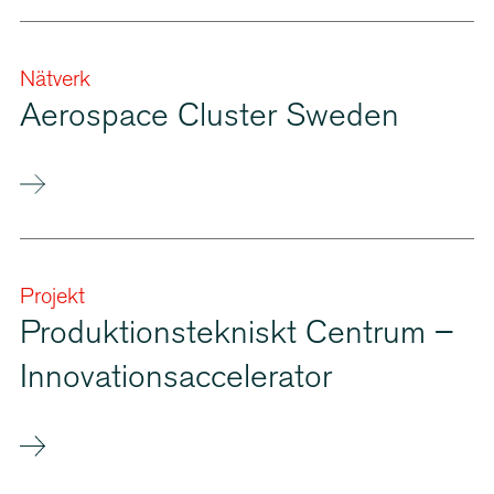
Nätverk
Aerospace Cluster Sweden
Projekt
Produk­tions­tek­niskt Centrum –
Innova­tions­ac­ce­le­rator