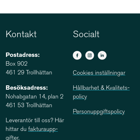
Kontakt
Socialt
Postadress:
Box 902
461 29 Trollhättan
Cookies inställningar
Besöksadress:
Hållbarhet & Kvali­tets­
Nohabgatan 14, plan 2
policy
461 53 Trollhättan
Person­upp­giftspolicy
Leverantör till oss? Här
hittar du
faktu­ra­upp­
gifter.