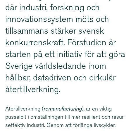
där industri, forskning och
innova­tions­system möts och
tillsammans stärker svensk
konkur­rens­kraft. Förstudien är
starten på ett initiativ för att göra
Sverige världsledande inom
hållbar, datadriven och cirkulär
återtill­verkning.
Återtill­verkning (
remanu­facturing
), är en viktig
pusselbit i omställningen till mer resilient och resur­
sef­fektiv industri. Genom att förlänga livscykler,