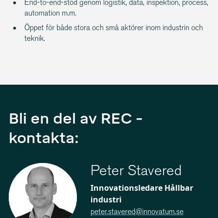
End-to-end-stöd genom logistik, data, inspektion, process,
automation m.m.
Öppet för både stora och små aktörer inom industrin och
teknik.
Bli en del av REC -
kontakta:
Peter Stavered
Innovationsledare Hållbar
industri
peter.stavered@innovatum.se