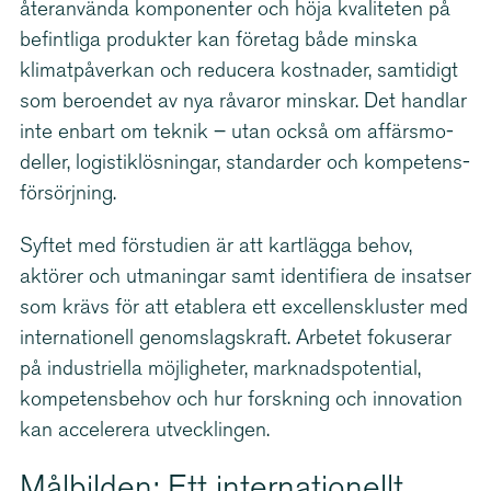
återanvända komponenter och höja kvaliteten på
befintliga produkter kan företag både minska
klimat­på­verkan och reducera kostnader, samtidigt
som beroendet av nya råvaror minskar. Det handlar
inte enbart om teknik – utan också om affärsmo­
deller, logistik­lös­ningar, standarder och kompe­tens­
för­sörjning.
Syftet med förstudien är att kartlägga behov,
aktörer och utmaningar samt identifiera de insatser
som krävs för att etablera ett excel­lenskluster med
inter­na­tionell genom­slags­kraft. Arbetet fokuserar
på industriella möjligheter, marknads­po­tential,
kompe­tens­behov och hur forskning och innovation
kan accelerera utvecklingen.
Målbilden: Ett inter­na­tio­nellt