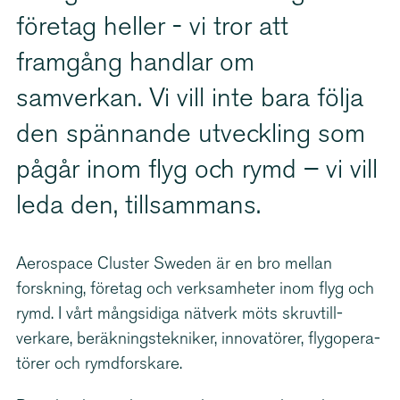
företag heller - vi tror att
framgång handlar om
samverkan. Vi vill inte bara följa
den spännande utveckling som
pågår inom flyg och rymd – vi vill
leda den, tillsammans.
Aerospace Cluster Sweden är en bro mellan
forskning, företag och verksamheter inom flyg och
rymd. I vårt mångsidiga nätverk möts skruv­till­
verkare, beräk­nings­tek­niker, innovatörer, flygo­pe­ra­
törer och rymdforskare.