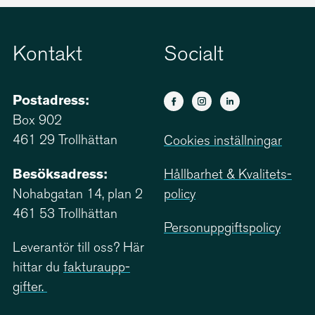
Kontakt
Socialt
Postadress:
Box 902
461 29 Trollhättan
Cookies inställningar
Besöksadress:
Hållbarhet & Kvali­tets­
Nohabgatan 14, plan 2
policy
461 53 Trollhättan
Person­upp­giftspolicy
Leverantör till oss? Här
hittar du
faktu­ra­upp­
gifter.