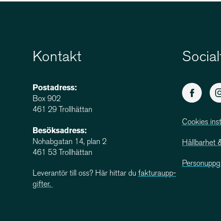
Kontakt
Social
Postadress:
Box 902
461 29 Trollhättan
Cookies inst
Besöksadress:
Nohabgatan 14, plan 2
Hållbarhet & 
461 53 Trollhättan
Person­upp­g
Leverantör till oss? Här hittar du
faktu­ra­upp­
gifter.