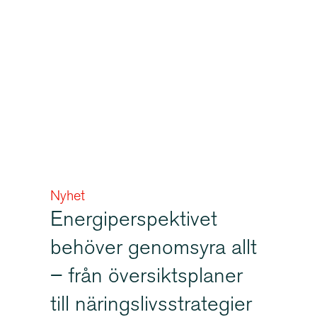
Nyhet
Energi­per­spek­tivet
behöver genomsyra allt
– från översikts­planer
till närings­livs­stra­tegier