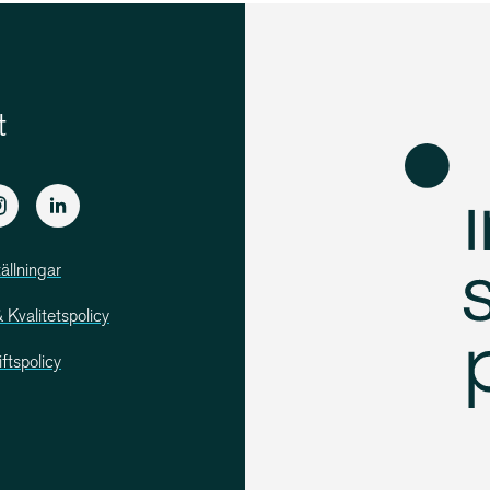
t
ällningar
Kvali­tets­policy
iftspolicy