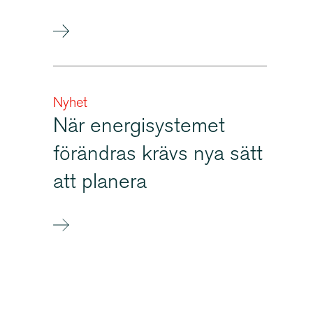
Nyhet
När energi­sy­stemet
förändras krävs nya sätt
att planera