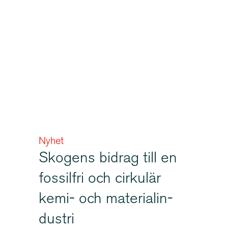
Nyhet
Skogens bidrag till en
fossilfri och cirkulär
kemi- och materi­al­in­
dustri