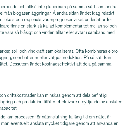
erberoende och alltså inte planerbara på samma sätt som andra
 från biogas­an­lägg­ningar. Å andra sidan är det idag relativt
n lokala och regionala väder­pro­gnoser vilket underlättar för
dare finns en stark så kallad komple­men­ta­ritet mellan sol och
te vara så blåsigt och vinden tilltar eller avtar i samband med
parker, sol- och vindkraft samlo­ka­li­seras. Ofta kombineras elpro­
ring, som batterier eller vätgas­pro­duktion. På så sätt kan
nätet. Dessutom är det kostnads­ef­fektivt att dela på samma
.
ch driftskostnader kan minskas genom att dela befintlig
agring och produktion tillåter effektivare utnyttjande av ansluten
kapacitet.
de kan processen för nätanslutning ta lång tid om nätet är
 man eventuellt ansluta mycket tidigare genom att använda en