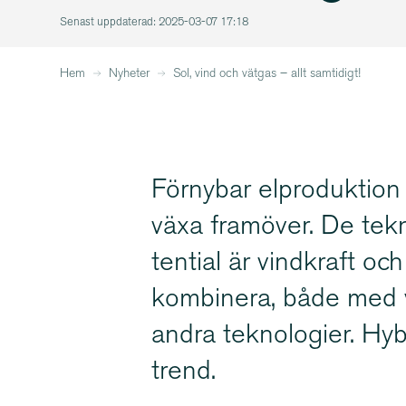
Senast uppdaterad: 2025-03-07 17:18
Hem
Nyheter
Sol, vind och vätgas – allt samtidigt!
Förnybar elproduktion 
växa framöver. De tekno
tential är vindkraft oc
kombinera, både med v
andra teknologier. Hybri
trend.