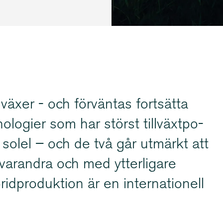
växer - och förväntas fortsätta
logier som har störst tillväxt­po­
h solel – och de två går utmärkt att
arandra och med ytterligare
d­pro­duktion är en inter­na­tionell