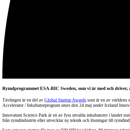
Rymdprogrammet ESA-BIC Sweden, som vi är med och driver, är 
Tävlingen är en del av
Global Startup Awards
som är en av världens st
Accelerator / Inkubatorprogram utses den 24 maj under Iceland Inno
Innovatum Science Park är en av fyra utvalda inkubatorer i landet s
från rymdindustrin eller utvecklar ny teknik och lösningar till rymdind