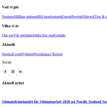
Vad vi gör
Startups
Hållbar industri
Blå bioekonomi
Energi
Projekt
Nätverk
Test & 
Vilka vi är
Om oss
Vår spelplan
Jobba hos oss
Kontakt
Aktuellt
Stories
Event
Nyheter
Press
Impact Report
Social
Aktuell nyhet
Sjömatsfrämjandet får Sjömatspriset 2026 på Nordic Seafood S