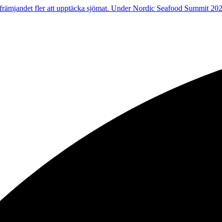
sfrämjandet fler att upptäcka sjömat. Under Nordic Seafood Summit 20