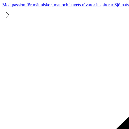
Med passion för människor, mat och havets råvaror inspirerar Sjömat