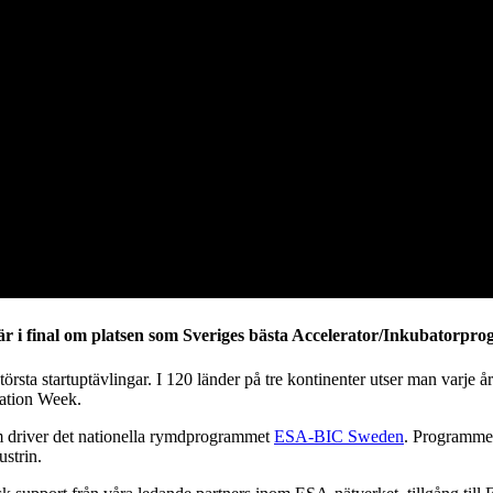
i final om platsen som Sveriges bästa Accelerator/Inkubatorpro
örsta startuptävlingar. I 120 länder på tre kontinenter utser man varje 
vation Week.
om driver det nationella rymdprogrammet
ESA-BIC Sweden
. Programmet 
ustrin.