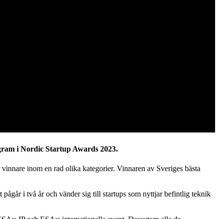
gram i Nordic Startup Awards 2023.
år vinnare inom en rad olika kategorier. Vinnaren av Sveriges bästa
pågår i två år och vänder sig till startups som nyttjar befintlig teknik