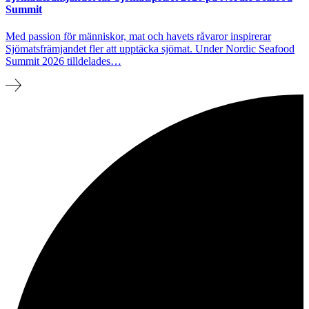
Summit
Med passion för människor, mat och havets råvaror inspirerar
Sjömatsfrämjandet fler att upptäcka sjömat. Under Nordic Seafood
Summit 2026 tilldelades…