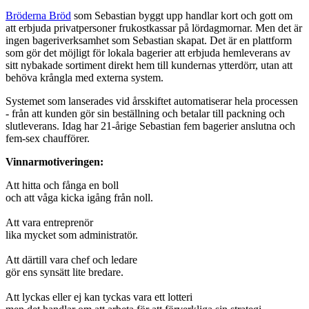
Bröderna Bröd
som Sebastian byggt upp handlar kort och gott om
att erbjuda privatpersoner frukostkassar på lördagmornar. Men det är
ingen bageriverksamhet som Sebastian skapat. Det är en plattform
som gör det möjligt för lokala bagerier att erbjuda hemleverans av
sitt nybakade sortiment direkt hem till kundernas ytterdörr, utan att
behöva krångla med externa system.
Systemet som lanserades vid årsskiftet automatiserar hela processen
- från att kunden gör sin beställning och betalar till packning och
slutleverans. Idag har 21-årige Sebastian fem bagerier anslutna och
fem-sex chaufförer.
Vinnarmotiveringen:
Att hitta och fånga en boll
och att våga kicka igång från noll.
Att vara entreprenör
lika mycket som administratör.
Att därtill vara chef och ledare
gör ens synsätt lite bredare.
Att lyckas eller ej kan tyckas vara ett lotteri