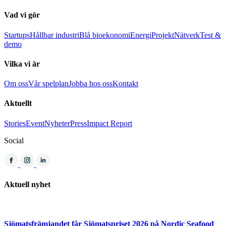
Vad vi gör
Startups
Hållbar industri
Blå bioekonomi
Energi
Projekt
Nätverk
Test &
demo
Vilka vi är
Om oss
Vår spelplan
Jobba hos oss
Kontakt
Aktuellt
Stories
Event
Nyheter
Press
Impact Report
Social
Aktuell nyhet
Sjömatsfrämjandet får Sjömatspriset 2026 på Nordic Seafood