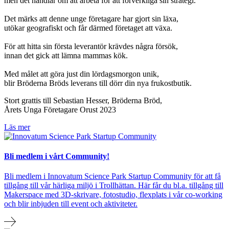
men det handlar om att arbeta för att förverkliga sin strategi.
Det märks att denne unge företagare har gjort sin läxa,
utökar geografiskt och får därmed företaget att växa.
För att hitta sin första leverantör krävdes några försök,
innan det gick att lämna mammas kök.
Med målet att göra just din lördagsmorgon unik,
blir Bröderna Bröds leverans till dörr din nya frukostbutik.
Stort grattis till Sebastian Hesser, Bröderna Bröd,
Årets Unga Företagare Orust 2023
Läs mer
Bli medlem i vårt Community!
Bli medlem i Innovatum Science Park Startup Community för att få
tillgång till vår härliga miljö i Trollhättan. Här får du bl.a. tillgång till
Makerspace med 3D-skrivare, fotostudio, flexplats i vår co-working
och blir inbjuden till event och aktiviteter.