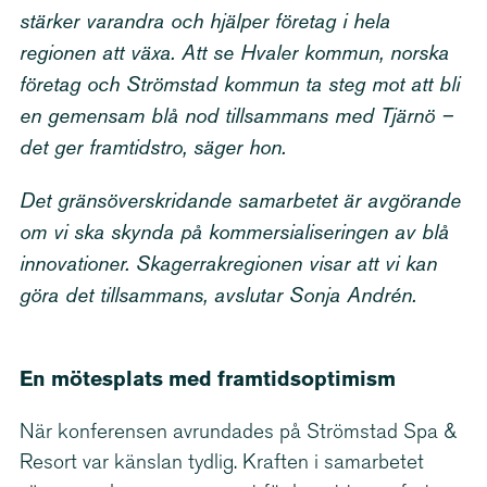
stärker varandra och hjälper företag i hela
regionen att växa. Att se Hvaler kommun, norska
företag och Strömstad kommun ta steg mot att bli
en gemensam blå nod tillsammans med Tjärnö –
det ger framtidstro, säger hon.
Det gränsö­ver­skri­dande samarbetet är avgörande
om vi ska skynda på kommer­si­a­li­se­ringen av blå
innovationer. Skager­rakre­gionen visar att vi kan
göra det tillsammans, avslutar Sonja Andrén.
En mötesplats med framtidsop­timism
När konferensen avrundades på Strömstad Spa &
Resort var känslan tydlig. Kraften i samarbetet