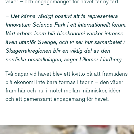
växer – och engagemanget för havet tar ny fart.
– Det känns väldigt positivt att få representera
Innovatum Science Park i ett inter­na­tio­nellt forum.
Vårt arbete inom blå bioekonomi väcker intresse
även utanför Sverige, och vi ser hur samarbetet i
Skager­rakre­gionen blir en viktig del av den
nordiska omställningen, säger Lillemor Lindberg.
Två dagar vid havet blev ett kvitto på att framtidens
blå ekonomi inte bara formas i teorin – den växer
fram här och nu, i mötet mellan människor, idéer
och ett gemensamt engagemang för havet.