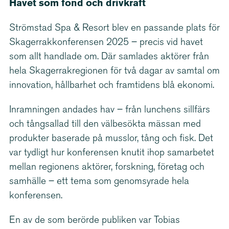
Havet som fond och drivkraft
Strömstad Spa & Resort blev en passande plats för
Skager­rak­kon­fe­rensen 2025 – precis vid havet
som allt handlade om. Där samlades aktörer från
hela Skager­rakre­gionen för två dagar av samtal om
innovation, hållbarhet och framtidens blå ekonomi.
Inramningen andades hav – från lunchens sillfärs
och tångsallad till den välbesökta mässan med
produkter baserade på musslor, tång och fisk. Det
var tydligt hur konferensen knutit ihop samarbetet
mellan regionens aktörer, forskning, företag och
samhälle – ett tema som genomsyrade hela
konferensen.
En av de som berörde publiken var Tobias