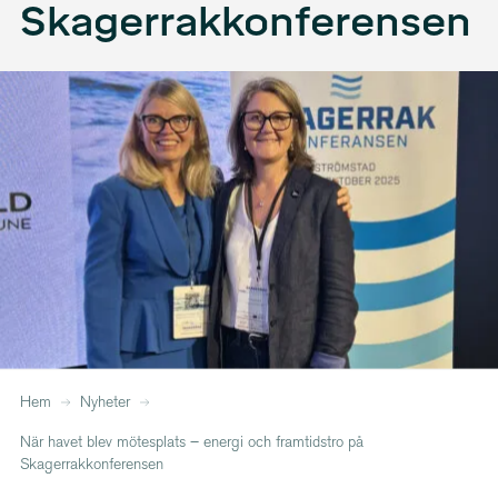
Skager­rak­kon­fe­rensen
Hem
Nyheter
När havet blev mötesplats – energi och framtidstro på
Skagerrakkonferensen