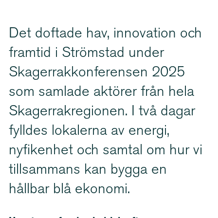
Det doftade hav, innovation och
framtid i Strömstad under
Skager­rak­kon­fe­rensen 2025
som samlade aktörer från hela
Skager­rakre­gionen. I två dagar
fylldes lokalerna av energi,
nyfikenhet och samtal om hur vi
tillsammans kan bygga en
hållbar blå ekonomi.