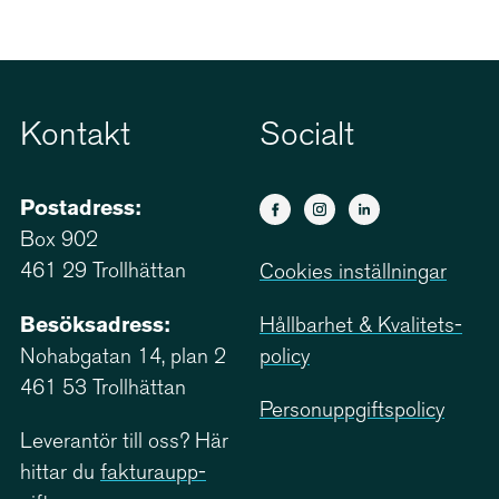
Kontakt
Socialt
Postadress:
Box 902
461 29 Trollhättan
Cookies inställningar
Besöksadress:
Hållbarhet & Kvali­tets­
Nohabgatan 14, plan 2
policy
461 53 Trollhättan
Person­upp­giftspolicy
Leverantör till oss? Här
hittar du
faktu­ra­upp­