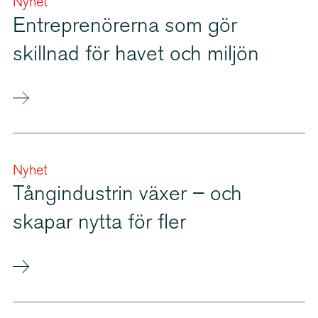
Nyhet
Entre­pre­nö­rerna som gör
skillnad för havet och miljön
Nyhet
Tångindustrin växer – och
skapar nytta för fler