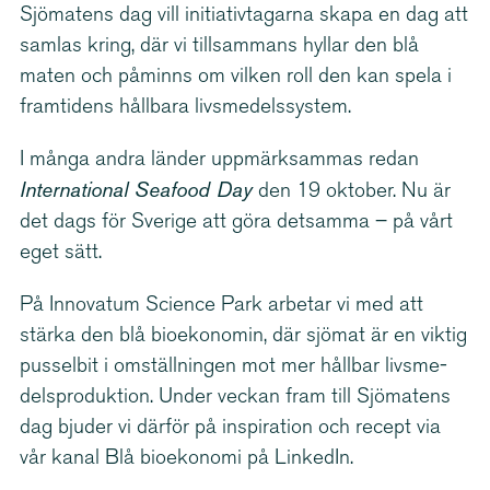
Sjömatens dag vill initi­a­tiv­ta­garna skapa en dag att
samlas kring, där vi tillsammans hyllar den blå
maten och påminns om vilken roll den kan spela i
framtidens hållbara livsme­dels­system.
I många andra länder uppmärksammas redan
International Seafood Day
den 19 oktober. Nu är
det dags för Sverige att göra detsamma – på vårt
eget sätt.
På Innovatum Science Park arbetar vi med att
stärka den blå bioekonomin, där sjömat är en viktig
pusselbit i omställningen mot mer hållbar livsme­
dels­pro­duktion. Under veckan fram till Sjömatens
dag bjuder vi därför på inspiration och recept via
vår kanal Blå bioekonomi på LinkedIn.