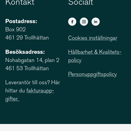
Kontakt
Socialt
Postadress:
Box 902
461 29 Trollhättan
Cookies inställningar
Besöksadress:
Hållbarhet & Kvali­tets­
Nohabgatan 14, plan 2
policy
461 53 Trollhättan
Person­upp­giftspolicy
Leverantör till oss? Här
hittar du
faktu­ra­upp­
gifter.